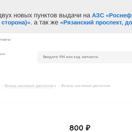
двух новых пунктов выдачи на
АЗС «Роснеф
. а так же
 сторона)»
«Рязанский проспект, до
нтакты
зин
-
Фильтр масляный двигателя
-
Фильтр масляный двигателя
800
₽