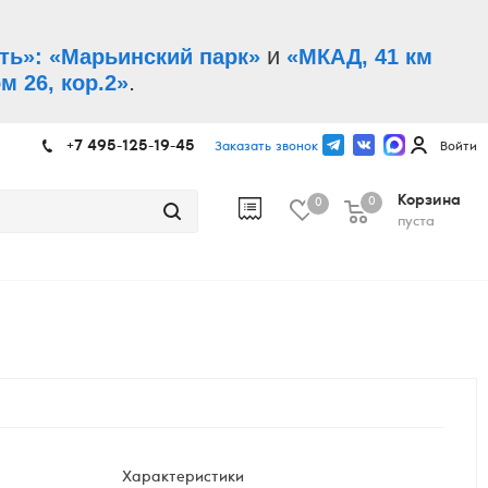
и
ть»: «Марьинский парк»
«МКАД, 41 км
.
м 26, кор.2»
+7 495-125-19-45
Заказать звонок
Войти
Корзина
0
0
пуста
Характеристики