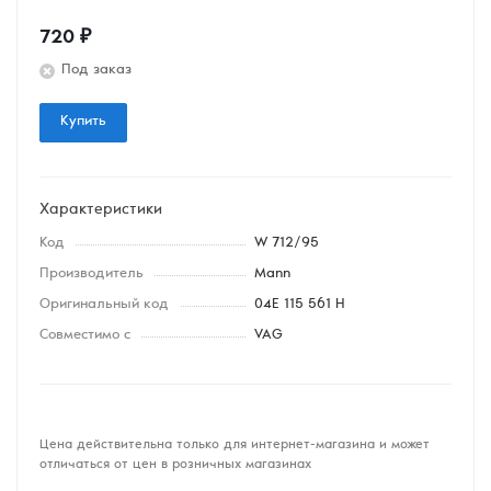
720
₽
Под заказ
Купить
Характеристики
Код
W 712/95
Производитель
Mann
Оригинальный код
04E 115 561 H
Совместимо с
VAG
Цена действительна только для интернет-магазина и может
отличаться от цен в розничных магазинах