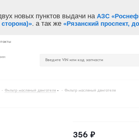
двух новых пунктов выдачи на
АЗС «Роснеф
. а так же
 сторона)»
«Рязанский проспект, до
нтакты
зин
-
Фильтр масляный двигателя
-
Фильтр масляный двигателя
356
₽