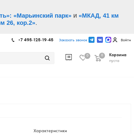
и
ть»: «Марьинский парк»
«МКАД, 41 км
.
м 26, кор.2»
+7 495-125-19-45
Заказать звонок
Войти
Корзина
0
0
пуста
Характеристики