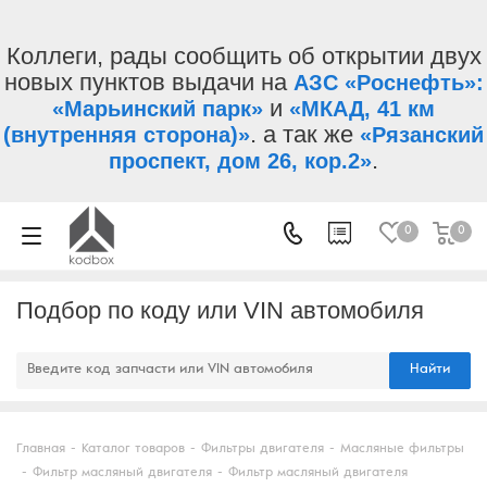
Коллеги, рады сообщить об открытии двух
новых пунктов выдачи на
АЗС «Роснефть»:
и
«Марьинский парк»
«МКАД, 41 км
. а так же
(внутренняя сторона)»
«Рязанский
.
проспект, дом 26, кор.2»
0
0
Подбор по коду или VIN автомобиля
Найти
Главная
-
Каталог товаров
-
Фильтры двигателя
-
Масляные фильтры
-
Фильтр масляный двигателя
-
Фильтр масляный двигателя