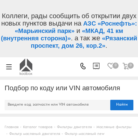
Коллеги, рады сообщить об открытии двух
новых пунктов выдачи на
АЗС «Роснефть»:
и
«Марьинский парк»
«МКАД, 41 км
. а так же
(внутренняя сторона)»
«Рязанский
.
проспект, дом 26, кор.2»
0
0
Подбор по коду или VIN автомобиля
Найти
Главная
-
Каталог товаров
-
Фильтры двигателя
-
Масляные фильтры
-
Фильтр масляный двигателя
-
Фильтр масляный new