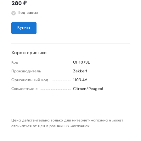
280
₽
Под заказ
Купить
Характеристики
Код
OF4073E
Производитель
Zekkert
Оригинальный код
1109.AV
Совместимо с
Citroen/Peugeot
Цена действительна только для интернет-магазина и может
отличаться от цен в розничных магазинах