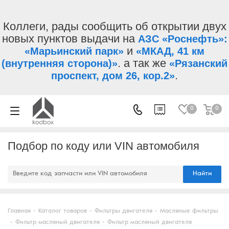
Коллеги, рады сообщить об открытии двух
новых пунктов выдачи на
АЗС «Роснефть»:
и
«Марьинский парк»
«МКАД, 41 км
. а так же
(внутренняя сторона)»
«Рязанский
.
проспект, дом 26, кор.2»
0
0
Подбор по коду или VIN автомобиля
Найти
Главная
-
Каталог товаров
-
Фильтры двигателя
-
Масляные фильтры
-
Фильтр масляный двигателя
-
Фильтр масляный двигателя