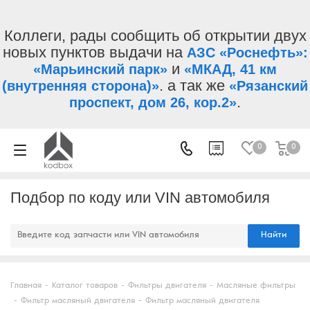
Коллеги, рады сообщить об открытии двух
новых пунктов выдачи на
АЗС «Роснефть»:
и
«Марьинский парк»
«МКАД, 41 км
. а так же
(внутренняя сторона)»
«Рязанский
.
проспект, дом 26, кор.2»
0
0
Подбор по коду или VIN автомобиля
Найти
Главная
-
Каталог товаров
-
Фильтры двигателя
-
Масляные фильтры
-
Фильтр масляный двигателя
-
Фильтр масляный двигателя