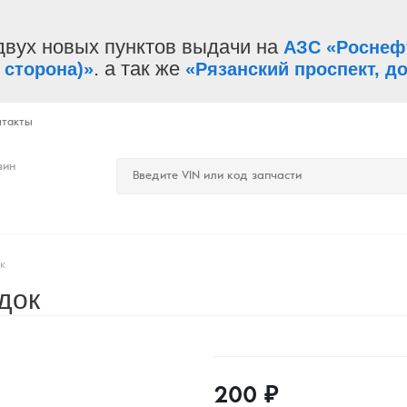
двух новых пунктов выдачи на
АЗС «Роснеф
. а так же
 сторона)»
«Рязанский проспект, до
нтакты
зин
к
док
200
₽