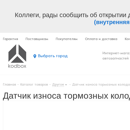
Коллеги, рады сообщить об открытии 
(внутренняя
Гарантия
Поставщикам
Покупателям
Оплата и доставка
Ко
Интернет-мага
Выбрать город
автозапчастей
Главная
-
Каталог товаров
-
Другое
-
Датчик износа тормозных колодо
Датчик износа тормозных коло