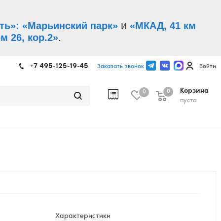
и
ть»: «Марьинский парк»
«МКАД, 41 км
.
м 26, кор.2»
+7 495-125-19-45
Заказать звонок
Войти
Корзина
0
0
пуста
Характеристики