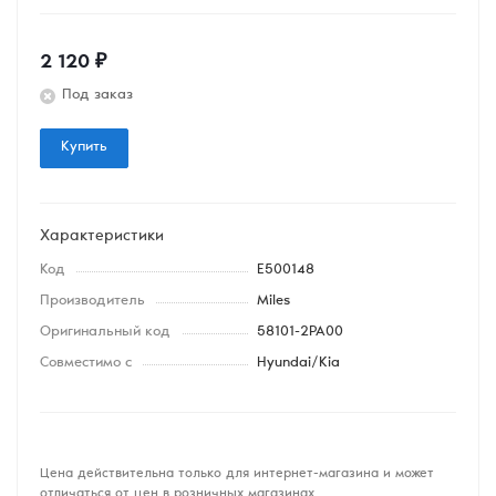
2 120
₽
Под заказ
Купить
Характеристики
Код
E500148
Производитель
Miles
Оригинальный код
58101-2PA00
Совместимо с
Hyundai/Kia
Цена действительна только для интернет-магазина и может
отличаться от цен в розничных магазинах