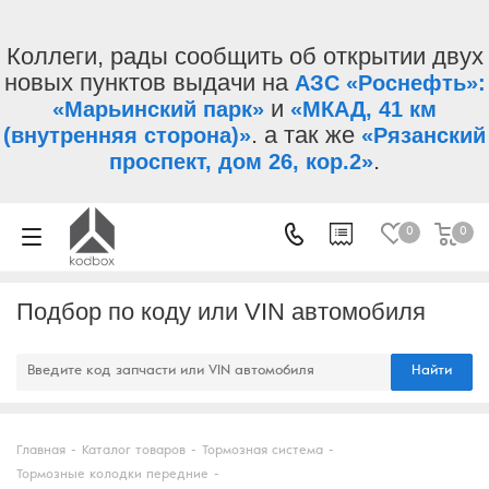
Коллеги, рады сообщить об открытии двух
новых пунктов выдачи на
АЗС «Роснефть»:
и
«Марьинский парк»
«МКАД, 41 км
. а так же
(внутренняя сторона)»
«Рязанский
.
проспект, дом 26, кор.2»
0
0
Подбор по коду или VIN автомобиля
Найти
Главная
-
Каталог товаров
-
Тормозная система
-
Тормозные колодки передние
-