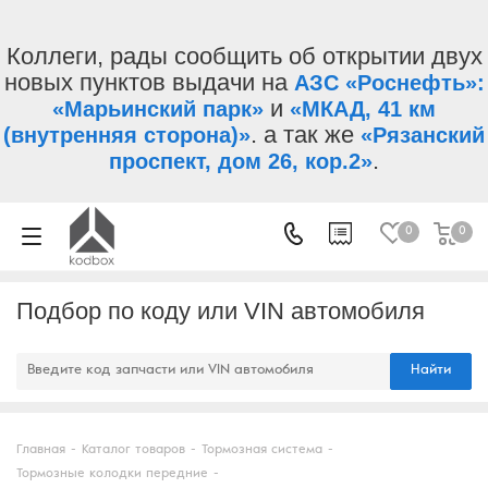
Коллеги, рады сообщить об открытии двух
новых пунктов выдачи на
АЗС «Роснефть»:
и
«Марьинский парк»
«МКАД, 41 км
. а так же
(внутренняя сторона)»
«Рязанский
.
проспект, дом 26, кор.2»
0
0
Подбор по коду или VIN автомобиля
Найти
Главная
-
Каталог товаров
-
Тормозная система
-
Тормозные колодки передние
-