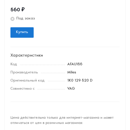
560
₽
Под заказ
Купить
Характеристики
Код
AFAU166
Производитель
Miles
Оригинальный код
1K0 129 620 D
Совместимо с
VAG
Цена действительна только для интернет-магазина и может
отличаться от цен в розничных магазинах