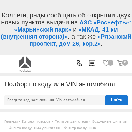
Коллеги, рады сообщить об открытии двух
новых пунктов выдачи на
АЗС «Роснефть»:
и
«Марьинский парк»
«МКАД, 41 км
. а так же
(внутренняя сторона)»
«Рязанский
.
проспект, дом 26, кор.2»
0
0
Подбор по коду или VIN автомобиля
Найти
Главная
-
Каталог товаров
-
Фильтры двигателя
-
Воздушные фильтры
-
Фильтр воздушный двигателя
-
Фильтр воздушный