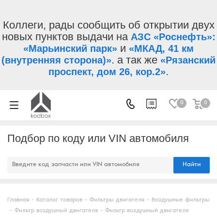
Коллеги, рады сообщить об открытии двух
новых пунктов выдачи на
АЗС «Роснефть»:
и
«Марьинский парк»
«МКАД, 41 км
. а так же
(внутренняя сторона)»
«Рязанский
.
проспект, дом 26, кор.2»
0
0
Подбор по коду или VIN автомобиля
Найти
Главная
-
Каталог товаров
-
Фильтры двигателя
-
Воздушные фильтры
-
Фильтр воздушный двигателя
-
Фильтр воздушный двигателя