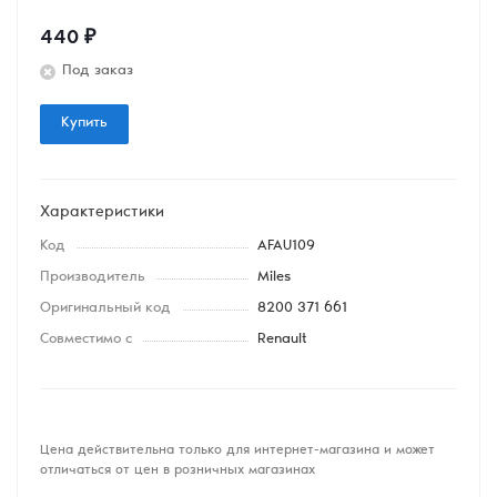
440
₽
Под заказ
Купить
Характеристики
Код
AFAU109
Производитель
Miles
Оригинальный код
8200 371 661
Совместимо с
Renault
Цена действительна только для интернет-магазина и может
отличаться от цен в розничных магазинах