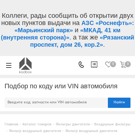
Коллеги, рады сообщить об открытии двух
новых пунктов выдачи на
АЗС «Роснефть»:
и
«Марьинский парк»
«МКАД, 41 км
. а так же
(внутренняя сторона)»
«Рязанский
.
проспект, дом 26, кор.2»
0
0
Подбор по коду или VIN автомобиля
Найти
Главная
-
Каталог товаров
-
Фильтры двигателя
-
Воздушные фильтры
-
Фильтр воздушный двигателя
-
Фильтр воздушный двигателя