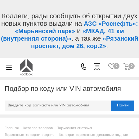
Коллеги, рады сообщить об открытии двух
новых пунктов выдачи на
АЗС «Роснефть»:
и
«Марьинский парк»
«МКАД, 41 км
. а так же
(внутренняя сторона)»
«Рязанский
.
проспект, дом 26, кор.2»
0
0
Подбор по коду или VIN автомобиля
Найти
Главная
-
Каталог товаров
-
Тормозная система
-
Тормозные колодки задние
-
Колодки тормозные дисковые задние
-