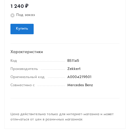
1 240
₽
Под заказ
Купить
Характеристики
Код
BS1145
Производитель
Zekkert
Оригинальный код
A0004219601
Совместимо с
Mercedes Benz
Цена действительна только для интернет-магазина и может
отличаться от цен в розничных магазинах