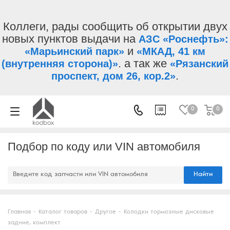
Коллеги, рады сообщить об открытии двух
новых пунктов выдачи на
АЗС «Роснефть»:
и
«Марьинский парк»
«МКАД, 41 км
. а так же
(внутренняя сторона)»
«Рязанский
.
проспект, дом 26, кор.2»
0
0
Подбор по коду или VIN автомобиля
Найти
Главная
-
Каталог товаров
-
Другое
-
Колодки тормозные дисковые
задние, комплект