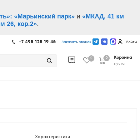
и
ть»: «Марьинский парк»
«МКАД, 41 км
.
м 26, кор.2»
+7 495-125-19-45
Заказать звонок
Войти
Корзина
0
0
пуста
Характеристики