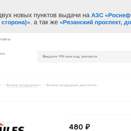
двух новых пунктов выдачи на
АЗС «Роснеф
. а так же
 сторона)»
«Рязанский проспект, до
нтакты
зин
-
Фильтр воздушный
-
Фильтр воздушный двигателя
480
₽