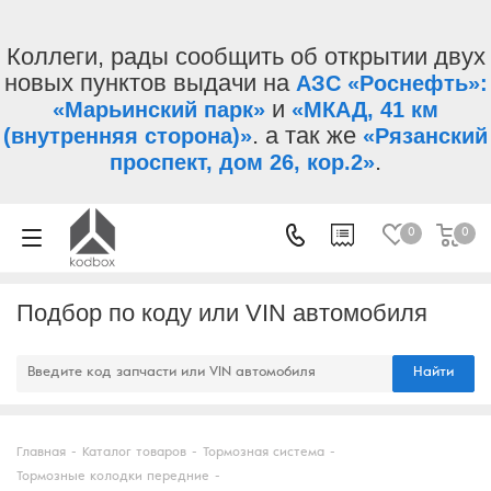
Коллеги, рады сообщить об открытии двух
новых пунктов выдачи на
АЗС «Роснефть»:
и
«Марьинский парк»
«МКАД, 41 км
. а так же
(внутренняя сторона)»
«Рязанский
.
проспект, дом 26, кор.2»
0
0
Подбор по коду или VIN автомобиля
Найти
Главная
-
Каталог товаров
-
Тормозная система
-
Тормозные колодки передние
-