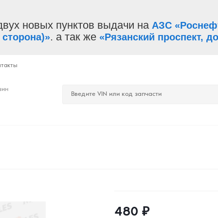
двух новых пунктов выдачи на
АЗС «Роснеф
. а так же
 сторона)»
«Рязанский проспект, до
нтакты
зин
480
₽