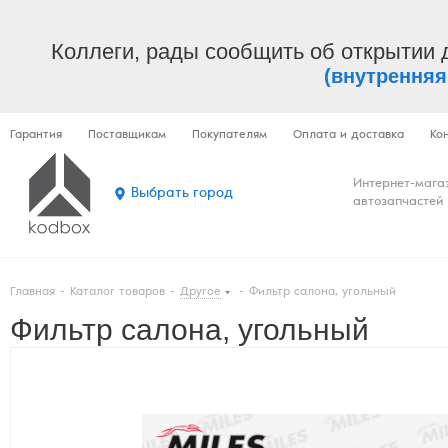
Коллеги, рады сообщить об открытии 
(внутренняя
Гарантия
Поставщикам
Покупателям
Оплата и доставка
Ко
Интернет-мага
Выбрать город
автозапчастей
Главная
-
Каталог товаров
-
Другое
-
Фильтр салона, угольный
Фильтр салона, угольный