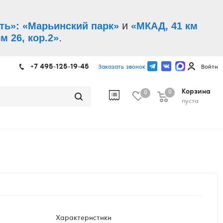
и
ть»: «Марьинский парк»
«МКАД, 41 км
.
м 26, кор.2»
+7 495-125-19-45
Заказать звонок
Войти
Корзина
0
0
пуста
Характеристики