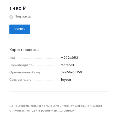
1 480
₽
Под заказ
Купить
Характеристики
Код
M2624653
Производитель
Marshall
Оригинальный код
04466-60160
Совместимо с
Toyota
Цена действительна только для интернет-магазина и может
отличаться от цен в розничных магазинах