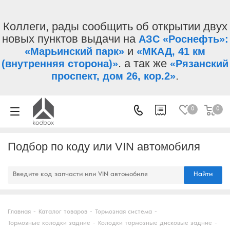
Коллеги, рады сообщить об открытии двух
новых пунктов выдачи на
АЗС «Роснефть»:
и
«Марьинский парк»
«МКАД, 41 км
. а так же
(внутренняя сторона)»
«Рязанский
.
проспект, дом 26, кор.2»
0
0
Подбор по коду или VIN автомобиля
Найти
Главная
-
Каталог товаров
-
Тормозная система
-
Тормозные колодки задние
-
Колодки тормозные дисковые задние
-