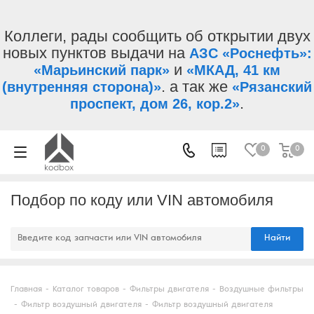
Коллеги, рады сообщить об открытии двух
новых пунктов выдачи на
АЗС «Роснефть»:
и
«Марьинский парк»
«МКАД, 41 км
. а так же
(внутренняя сторона)»
«Рязанский
.
проспект, дом 26, кор.2»
0
0
Подбор по коду или VIN автомобиля
Найти
Главная
-
Каталог товаров
-
Фильтры двигателя
-
Воздушные фильтры
-
Фильтр воздушный двигателя
-
Фильтр воздушный двигателя