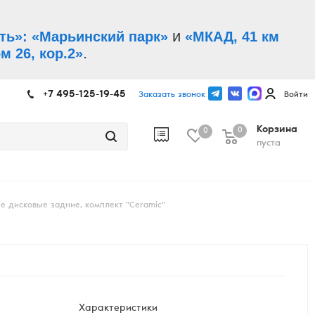
и
ть»: «Марьинский парк»
«МКАД, 41 км
.
м 26, кор.2»
+7 495-125-19-45
Заказать звонок
Войти
Корзина
0
0
пуста
е дисковые задние, комплект "Ceramic"
Характеристики