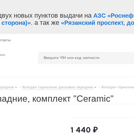
двух новых пунктов выдачи на
АЗС «Роснеф
. а так же
 сторона)»
«Рязанский проспект, до
нтакты
зин
ередние
-
Колодки тормозные дисковые передние
-
Колодки тормозны
адние, комплект "Ceramic"
1 440
₽