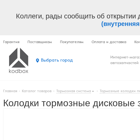
Коллеги, рады сообщить об открытии 
(внутренняя
Гарантия
Поставщикам
Покупателям
Оплата и доставка
Ко
Интернет-мага
Выбрать город
автозапчастей
Главная
-
Каталог товаров
-
Тормозная система
-
Тормозные колодки п
Колодки тормозные дисковые з