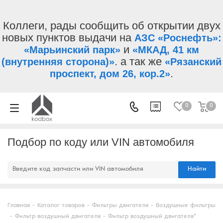
Коллеги, рады сообщить об открытии двух
новых пунктов выдачи на
АЗС «Роснефть»:
и
«Марьинский парк»
«МКАД, 41 км
. а так же
(внутренняя сторона)»
«Рязанский
.
проспект, дом 26, кор.2»
0
0
Подбор по коду или VIN автомобиля
Найти
Главная
-
Каталог товаров
-
Фильтры двигателя
-
Воздушные фильтры
-
Фильтр воздушный двигателя
-
Фильтр воздушный двигателя*