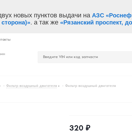
двух новых пунктов выдачи на
АЗС «Роснеф
. а так же
 сторона)»
«Рязанский проспект, до
нтакты
зин
-
Фильтр воздушный двигателя
-
Фильтр воздушный двигателя
320
₽