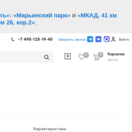
и
ть»: «Марьинский парк»
«МКАД, 41 км
.
м 26, кор.2»
+7 495-125-19-45
Заказать звонок
Войти
Корзина
0
0
пуста
Характеристики