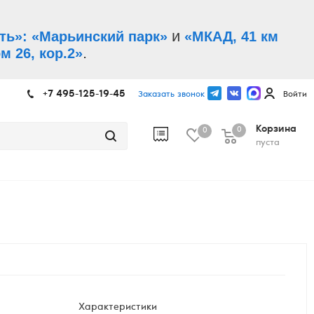
и
ть»: «Марьинский парк»
«МКАД, 41 км
.
м 26, кор.2»
+7 495-125-19-45
Заказать звонок
Войти
Корзина
0
0
пуста
Характеристики