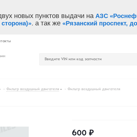
двух новых пунктов выдачи на
АЗС «Роснеф
. а так же
 сторона)»
«Рязанский проспект, до
нтакты
зин
-
Фильтр воздушный двигателя
-
Фильтр воздушный двигателя
600
₽