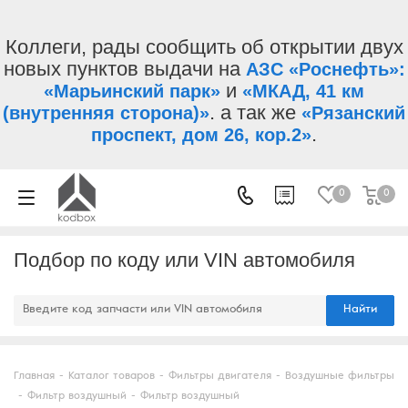
Коллеги, рады сообщить об открытии двух
новых пунктов выдачи на
АЗС «Роснефть»:
и
«Марьинский парк»
«МКАД, 41 км
. а так же
(внутренняя сторона)»
«Рязанский
.
проспект, дом 26, кор.2»
0
0
Подбор по коду или VIN автомобиля
Найти
Главная
-
Каталог товаров
-
Фильтры двигателя
-
Воздушные фильтры
-
Фильтр воздушный
-
Фильтр воздушный