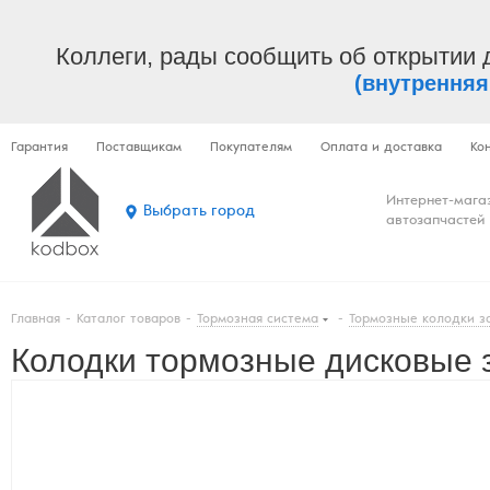
Коллеги, рады сообщить об открытии 
(внутренняя
Гарантия
Поставщикам
Покупателям
Оплата и доставка
Ко
Интернет-мага
Выбрать город
автозапчастей
Главная
-
Каталог товаров
-
Тормозная система
-
Тормозные колодки з
Колодки тормозные дисковые з