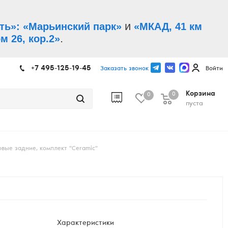
и
ть»: «Марьинский парк»
«МКАД, 41 км
.
м 26, кор.2»
+7 495-125-19-45
Заказать звонок
Войти
Корзина
0
0
пуста
вые задние, комплект "Ceramic"
Характеристики