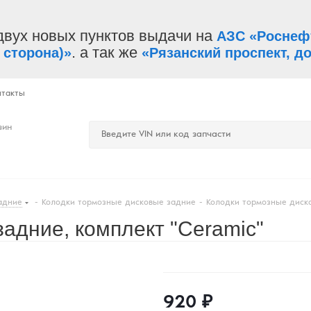
двух новых пунктов выдачи на
АЗС «Роснеф
. а так же
 сторона)»
«Рязанский проспект, до
нтакты
зин
адние
-
Колодки тормозные дисковые задние
-
Колодки тормозные диско
адние, комплект "Ceramic"
920
₽