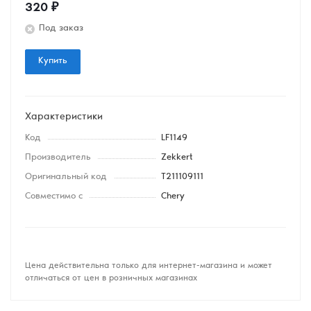
320
₽
Под заказ
Купить
Характеристики
Код
LF1149
Производитель
Zekkert
Оригинальный код
T211109111
Совместимо с
Chery
Цена действительна только для интернет-магазина и может
отличаться от цен в розничных магазинах