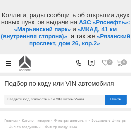
Коллеги, рады сообщить об открытии двух
новых пунктов выдачи на
АЗС «Роснефть»:
и
«Марьинский парк»
«МКАД, 41 км
. а так же
(внутренняя сторона)»
«Рязанский
.
проспект, дом 26, кор.2»
0
0
Подбор по коду или VIN автомобиля
Найти
Главная
-
Каталог товаров
-
Фильтры двигателя
-
Воздушные фильтры
-
Фильтр воздушный
-
Фильтр воздушный