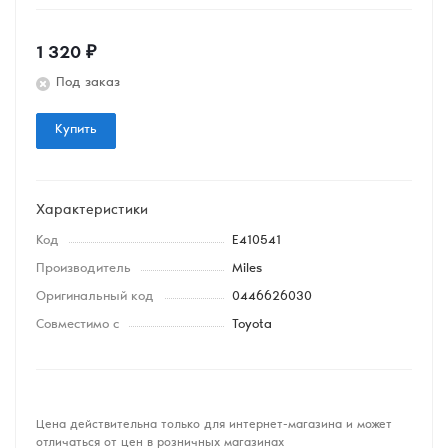
1 320
₽
Под заказ
Купить
Характеристики
Код
E410541
Производитель
Miles
Оригинальный код
0446626030
Совместимо с
Toyota
Цена действительна только для интернет-магазина и может
отличаться от цен в розничных магазинах