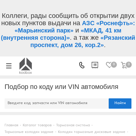
Коллеги, рады сообщить об открытии двух
новых пунктов выдачи на
АЗС «Роснефть»:
и
«Марьинский парк»
«МКАД, 41 км
. а так же
(внутренняя сторона)»
«Рязанский
.
проспект, дом 26, кор.2»
0
0
Подбор по коду или VIN автомобиля
Найти
Главная
-
Каталог товаров
-
Тормозная система
-
Тормозные колодки задние
-
Колодки тормозные дисковые задние
-