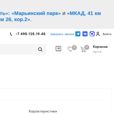
и
ть»: «Марьинский парк»
«МКАД, 41 км
.
м 26, кор.2»
+7 495-125-19-45
Заказать звонок
Войти
Корзина
0
0
пуста
Характеристики