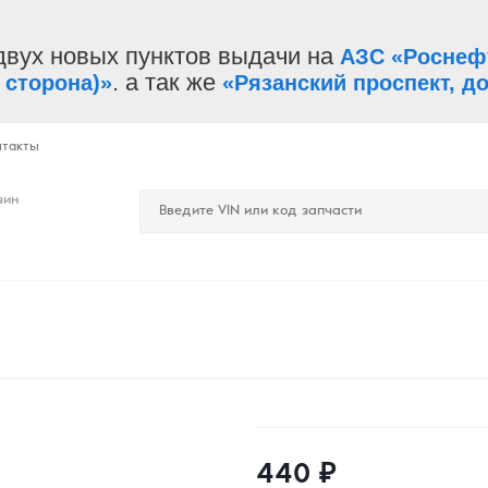
двух новых пунктов выдачи на
АЗС «Роснеф
. а так же
 сторона)»
«Рязанский проспект, до
нтакты
зин
440
₽