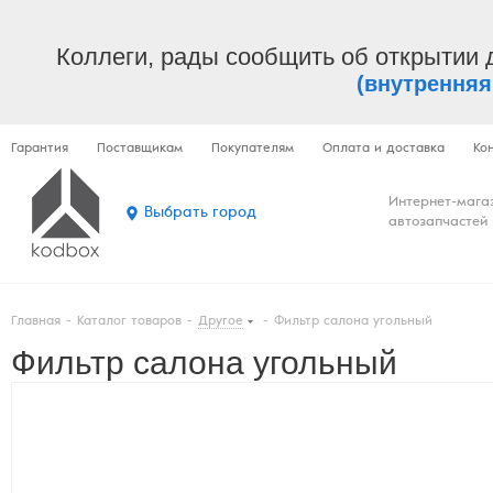
Коллеги, рады сообщить об открытии 
(внутренняя
Гарантия
Поставщикам
Покупателям
Оплата и доставка
Ко
Интернет-мага
Выбрать город
автозапчастей
Главная
-
Каталог товаров
-
Другое
-
Фильтр салона угольный
Фильтр салона угольный