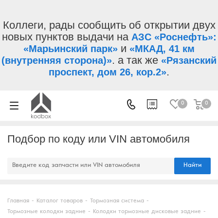
Коллеги, рады сообщить об открытии двух
новых пунктов выдачи на
АЗС «Роснефть»:
и
«Марьинский парк»
«МКАД, 41 км
. а так же
(внутренняя сторона)»
«Рязанский
.
проспект, дом 26, кор.2»
0
0
Подбор по коду или VIN автомобиля
Найти
Главная
-
Каталог товаров
-
Тормозная система
-
Тормозные колодки задние
-
Колодки тормозные дисковые задние
-