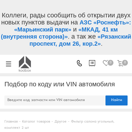
Коллеги, рады сообщить об открытии двух
новых пунктов выдачи на
АЗС «Роснефть»:
и
«Марьинский парк»
«МКАД, 41 км
. а так же
(внутренняя сторона)»
«Рязанский
.
проспект, дом 26, кор.2»
0
0
Подбор по коду или VIN автомобиля
Найти
Главная
-
Каталог товаров
-
Другое
-
Фильтр салона угольный,
комплект 2 шт