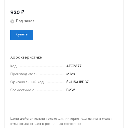
920
₽
Под заказ
Купить
Характеристики
Код
AFC2377
Производитель
Miles
Оригинальный код
64115A1BDB7
Совместимо с
BMW
Цена действительна только для интернет-магазина и может
отличаться от цен в розничных магазинах