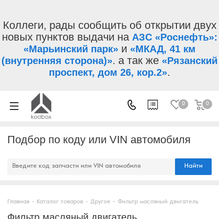
Коллеги, рады сообщить об открытии двух
новых пунктов выдачи на
АЗС «Роснефть»:
и
«Марьинский парк»
«МКАД, 41 км
. а так же
(внутренняя сторона)»
«Рязанский
.
проспект, дом 26, кор.2»
0
0
Подбор по коду или VIN автомобиля
Найти
Главная
-
Каталог товаров
-
Другое
-
Фильтр масляный двигатель
Фильтр масляный двигатель