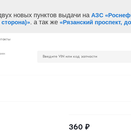
двух новых пунктов выдачи на
АЗС «Роснеф
. а так же
 сторона)»
«Рязанский проспект, до
нтакты
зин
360
₽