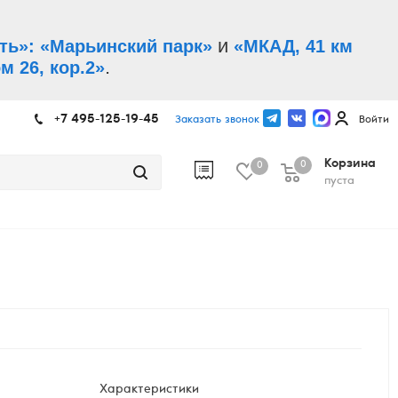
и
ть»: «Марьинский парк»
«МКАД, 41 км
.
м 26, кор.2»
+7 495-125-19-45
Заказать звонок
Войти
Корзина
0
0
пуста
Характеристики