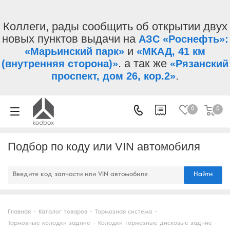
Коллеги, рады сообщить об открытии двух
новых пунктов выдачи на
АЗС «Роснефть»:
и
«Марьинский парк»
«МКАД, 41 км
. а так же
(внутренняя сторона)»
«Рязанский
.
проспект, дом 26, кор.2»
0
0
Подбор по коду или VIN автомобиля
Найти
Главная
-
Каталог товаров
-
Тормозная система
-
Тормозные колодки задние
-
Колодки тормозные дисковые задние
-