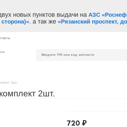
двух новых пунктов выдачи на
АЗС «Роснеф
. а так же
 сторона)»
«Рязанский проспект, до
нтакты
зин
плект 2шт.
комплект 2шт.
720
₽