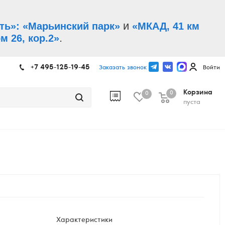
и
ть»: «Марьинский парк»
«МКАД, 41 км
.
м 26, кор.2»
+7 495-125-19-45
Заказать звонок
Войти
Корзина
0
0
пуста
Характеристики