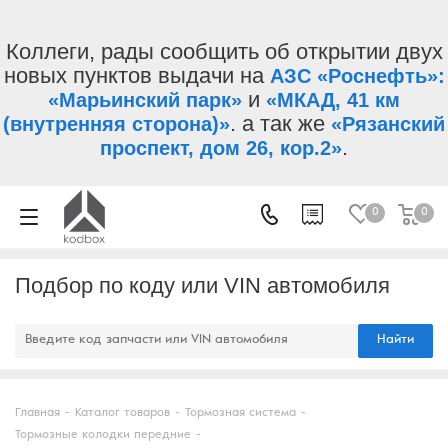
Коллеги, рады сообщить об открытии двух
новых пунктов выдачи на
АЗС «Роснефть»:
и
«Марьинский парк»
«МКАД, 41 км
. а так же
(внутренняя сторона)»
«Рязанский
.
проспект, дом 26, кор.2»
0
0
Подбор по коду или VIN автомобиля
Найти
Главная
-
Каталог товаров
-
Тормозная система
-
Тормозные колодки передние
-