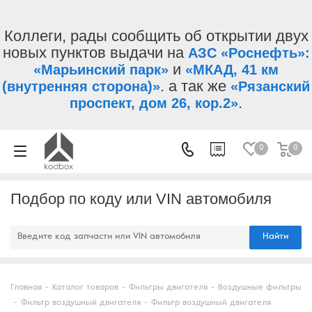
Коллеги, рады сообщить об открытии двух
новых пунктов выдачи на
АЗС «Роснефть»:
и
«Марьинский парк»
«МКАД, 41 км
. а так же
(внутренняя сторона)»
«Рязанский
.
проспект, дом 26, кор.2»
0
0
Подбор по коду или VIN автомобиля
Найти
Главная
-
Каталог товаров
-
Фильтры двигателя
-
Воздушные фильтры
-
Фильтр воздушный двигателя
-
Фильтр воздушный двигателя