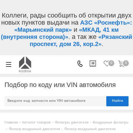
Коллеги, рады сообщить об открытии двух
новых пунктов выдачи на
АЗС «Роснефть»:
и
«Марьинский парк»
«МКАД, 41 км
. а так же
(внутренняя сторона)»
«Рязанский
.
проспект, дом 26, кор.2»
0
0
Подбор по коду или VIN автомобиля
Найти
Главная
-
Каталог товаров
-
Фильтры двигателя
-
Воздушные фильтры
-
Фильтр воздушный двигателя
-
Фильтр воздушный двигателя