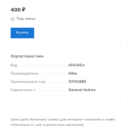
400
₽
Под заказ
Купить
Характеристики
Код
AFAU054
Производитель
Miles
Оригинальный код
93192885
Совместимо с
General Motors
Цена действительна только для интернет-магазина и может
отличаться от цен в розничных магазинах