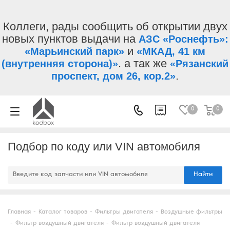
Коллеги, рады сообщить об открытии двух
новых пунктов выдачи на
АЗС «Роснефть»:
и
«Марьинский парк»
«МКАД, 41 км
. а так же
(внутренняя сторона)»
«Рязанский
.
проспект, дом 26, кор.2»
0
0
Подбор по коду или VIN автомобиля
Найти
Главная
-
Каталог товаров
-
Фильтры двигателя
-
Воздушные фильтры
-
Фильтр воздушный двигателя
-
Фильтр воздушный двигателя