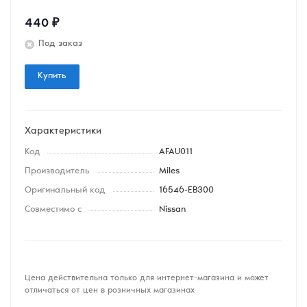
440
₽
Под заказ
Купить
Характеристики
Код
AFAU011
Производитель
Miles
Оригинальный код
16546-EB300
Совместимо с
Nissan
Цена действительна только для интернет-магазина и может
отличаться от цен в розничных магазинах