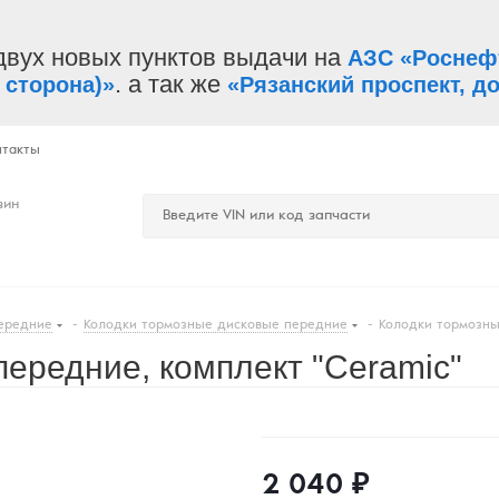
двух новых пунктов выдачи на
АЗС «Роснеф
. а так же
 сторона)»
«Рязанский проспект, до
нтакты
зин
ередние
-
Колодки тормозные дисковые передние
-
Колодки тормозны
ередние, комплект "Ceramic"
2 040
₽