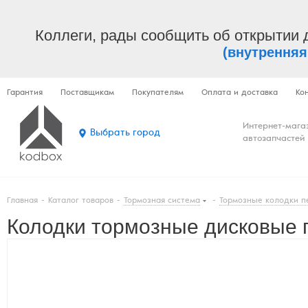
Коллеги, рады сообщить об открытии 
(внутренняя
Гарантия
Поставщикам
Покупателям
Оплата и доставка
Ко
Интернет-мага
Выбрать город
автозапчастей
Главная
-
Каталог товаров
-
Тормозная система
-
Тормозные колодки п
Колодки тормозные дисковые п