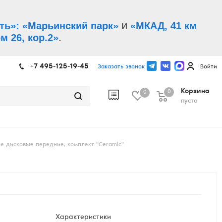
и
ть»: «Марьинский парк»
«МКАД, 41 км
.
м 26, кор.2»
+7 495-125-19-45
Заказать звонок
Войти
Корзина
0
0
пуста
е дисковые передние, комплект "Ceramic"
Характеристики