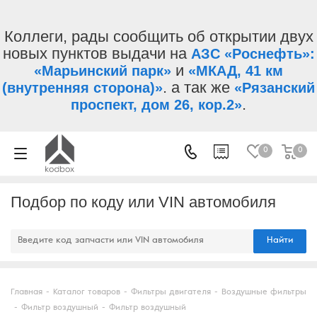
Коллеги, рады сообщить об открытии двух
новых пунктов выдачи на
АЗС «Роснефть»:
и
«Марьинский парк»
«МКАД, 41 км
. а так же
(внутренняя сторона)»
«Рязанский
.
проспект, дом 26, кор.2»
0
0
Подбор по коду или VIN автомобиля
Найти
Главная
-
Каталог товаров
-
Фильтры двигателя
-
Воздушные фильтры
-
Фильтр воздушный
-
Фильтр воздушный