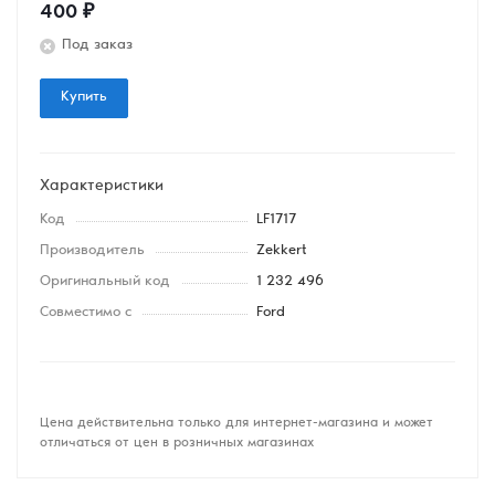
400
₽
Под заказ
Купить
Характеристики
Код
LF1717
Производитель
Zekkert
Оригинальный код
1 232 496
Совместимо с
Ford
Цена действительна только для интернет-магазина и может
отличаться от цен в розничных магазинах