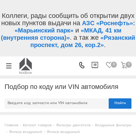
Коллеги, рады сообщить об открытии двух
новых пунктов выдачи на
АЗС «Роснефть»:
и
«Марьинский парк»
«МКАД, 41 км
. а так же
(внутренняя сторона)»
«Рязанский
.
проспект, дом 26, кор.2»
0
0
Подбор по коду или VIN автомобиля
Найти
Главная
-
Каталог товаров
-
Фильтры двигателя
-
Воздушные фильтры
-
Фильтр воздушный
-
Фильтр воздушный