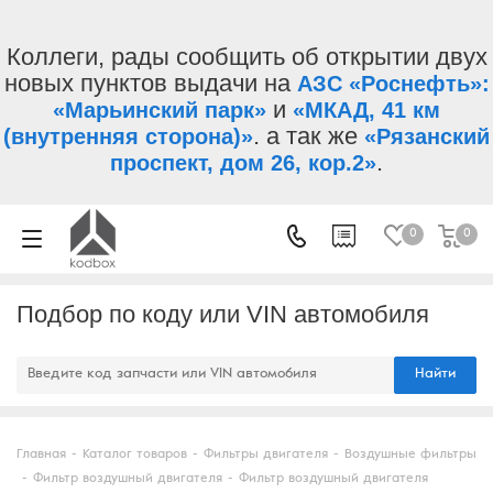
Коллеги, рады сообщить об открытии двух
новых пунктов выдачи на
АЗС «Роснефть»:
и
«Марьинский парк»
«МКАД, 41 км
. а так же
(внутренняя сторона)»
«Рязанский
.
проспект, дом 26, кор.2»
0
0
Подбор по коду или VIN автомобиля
Найти
Главная
-
Каталог товаров
-
Фильтры двигателя
-
Воздушные фильтры
-
Фильтр воздушный двигателя
-
Фильтр воздушный двигателя