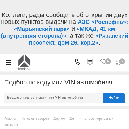
Коллеги, рады сообщить об открытии двух
новых пунктов выдачи на
АЗС «Роснефть»:
и
«Марьинский парк»
«МКАД, 41 км
. а так же
(внутренняя сторона)»
«Рязанский
.
проспект, дом 26, кор.2»
0
0
Подбор по коду или VIN автомобиля
Найти
Главная
-
Каталог товаров
-
Другое
-
Датчик износа тормозных
колодок