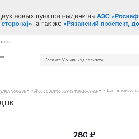
двух новых пунктов выдачи на
АЗС «Роснеф
. а так же
 сторона)»
«Рязанский проспект, до
нтакты
зин
озных колодок
-
Датчик износа тормозных колодок
-
Датчик износа т
док
280
₽