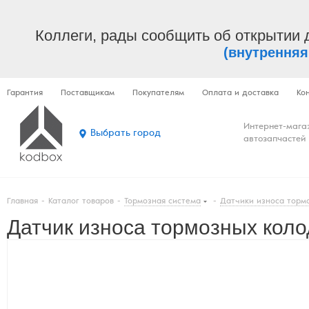
Коллеги, рады сообщить об открытии 
(внутренняя
Гарантия
Поставщикам
Покупателям
Оплата и доставка
Ко
Интернет-мага
Выбрать город
автозапчастей
Главная
-
Каталог товаров
-
Тормозная система
-
Датчики износа торм
Датчик износа тормозных коло