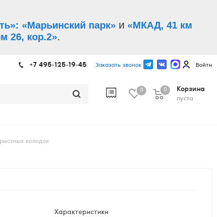
и
ть»: «Марьинский парк»
«МКАД, 41 км
.
м 26, кор.2»
+7 495-125-19-45
Заказать звонок
Войти
Корзина
0
0
пуста
ормозных колодок
Характеристики