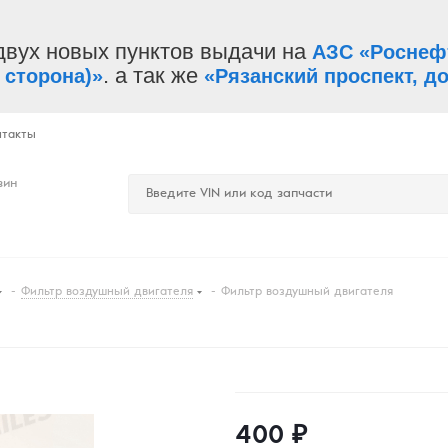
двух новых пунктов выдачи на
АЗС «Роснеф
. а так же
 сторона)»
«Рязанский проспект, до
нтакты
зин
-
Фильтр воздушный двигателя
-
Фильтр воздушный двигателя
400
₽