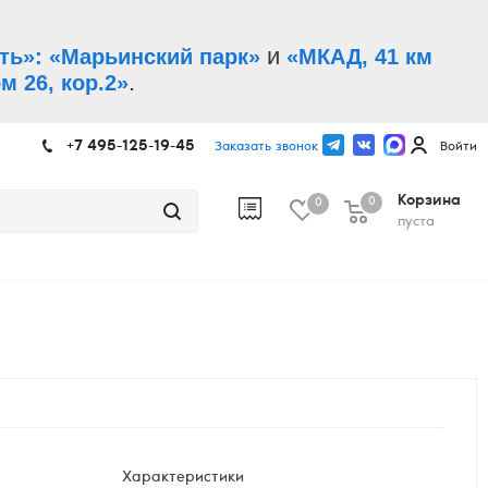
и
ть»: «Марьинский парк»
«МКАД, 41 км
.
м 26, кор.2»
+7 495-125-19-45
Заказать звонок
Войти
Корзина
0
0
пуста
Характеристики