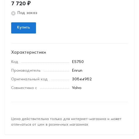
7 720
₽
Под заказ
Купить
Характеристики
Код
ES750
Производитель
Enrun
Оригинальный код
30644962
Совместимо с
Volvo
Цена действительна только для интернет-магазина и может
отличаться от цен в розничных магазинах