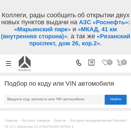
Коллеги, рады сообщить об открытии двух
новых пунктов выдачи на
АЗС «Роснефть»:
и
«Марьинский парк»
«МКАД, 41 км
. а так же
(внутренняя сторона)»
«Рязанский
.
проспект, дом 26, кор.2»
0
0
Подбор по коду или VIN автомобиля
Найти
Главная
-
Каталог товаров
-
Другое
-
Батарея аккумуляторная Standart
75 А/ч обратная L3 278х175х190 EN760 А