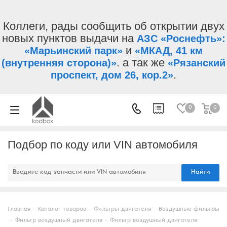
Коллеги, рады сообщить об открытии двух
новых пунктов выдачи на
АЗС «Роснефть»:
и
«Марьинский парк»
«МКАД, 41 км
. а так же
(внутренняя сторона)»
«Рязанский
.
проспект, дом 26, кор.2»
0
0
Подбор по коду или VIN автомобиля
Найти
Главная
-
Каталог товаров
-
Фильтры двигателя
-
Воздушные фильтры
-
Фильтр воздушный двигателя
-
Фильтр воздушный двигателя