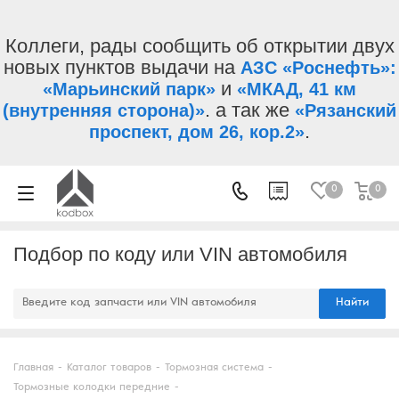
Коллеги, рады сообщить об открытии двух
новых пунктов выдачи на
АЗС «Роснефть»:
и
«Марьинский парк»
«МКАД, 41 км
. а так же
(внутренняя сторона)»
«Рязанский
.
проспект, дом 26, кор.2»
0
0
Подбор по коду или VIN автомобиля
Найти
Главная
-
Каталог товаров
-
Тормозная система
-
Тормозные колодки передние
-