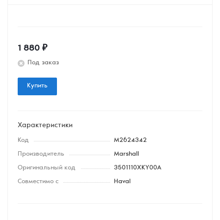
1 880
₽
Под заказ
Купить
Характеристики
Код
M2624342
Производитель
Marshall
Оригинальный код
3501110XKY00A
Совместимо с
Haval