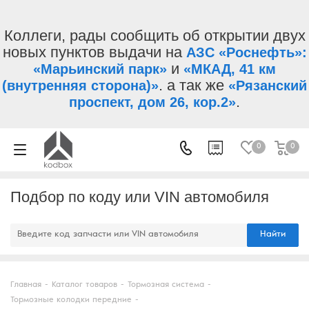
Коллеги, рады сообщить об открытии двух
новых пунктов выдачи на
АЗС «Роснефть»:
и
«Марьинский парк»
«МКАД, 41 км
. а так же
(внутренняя сторона)»
«Рязанский
.
проспект, дом 26, кор.2»
0
0
Подбор по коду или VIN автомобиля
Найти
Главная
-
Каталог товаров
-
Тормозная система
-
Тормозные колодки передние
-